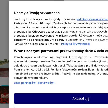
Dbamy o Twoją prywatność
Jeśli użytkownik wyrazi na to zgodę, my, nasze
podmioty stowarzyszo
Partnerów IAB oraz
30
innych Zaufanych Partnerów może przechowywać
użytkownika i uzyskiwać do nich dostęp w celu zapewnienia bardziej 
przeglądania. Odbywa się to poprzez przetwarzanie danych osobowych
przeglądania przechowywanych w plikach cookie. Użytkownik może udzi
sprzeciwić się przetwarzaniu w oparciu o uzasadniony interes w dowoln
„Ustawienia plików cookie i reklam”.
Polityka Prywatności
Wraz z naszymi partnerami przetwarzamy dane w celu z
Przechowywanie informacji na urządzeniu lub dostęp do nich. Tworzenie 
Maj w Discovery Channel!
spersonalizowanych reklam. Tworzenie profili w celu personalizacji treśc
celu doboru spersonalizowanych treści. Wykorzystanie profili do wybor
Pomiar efektywności treści. Pomiar efektywności reklam. Rozumienie odb
kombinacji danych z różnych źródeł. Rozwój i ulepszanie usług. Wykorz
danych do wyboru reklam.
Lista partnerów (dostawców)
„Hillsong” nowy dokument już
w Playerze!
Akceptuję