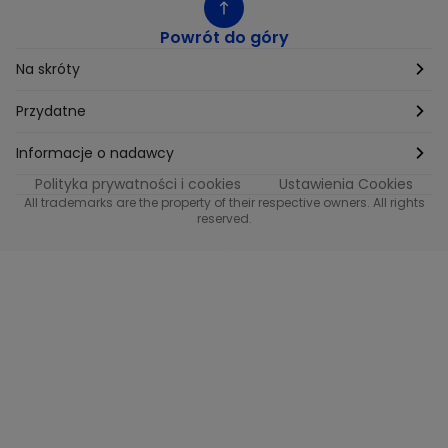
Powrót do góry
Na skróty
Etyka
Przydatne
Supplier Diversity
Biuro Prasowe
Informacje o nadawcy
Polityka prywatności i cookies
Ustawienia Cookies
Polityka podatkowa
Biuro Reklamy
Informacje o nadawcy programu METRO
All trademarks are the property of their respective owners. All rights
reserved.
Procurement
Fundacja TVN
Informacje o nadawcy programu iTvn
Równość szans w zatrudnieniu
Kariera
Informacje o nadawcy programu iTvn Extra
Modern Slavery Statement
Distribution
Informacje o nadawcy programu iTvn West
Jak odbierać
Informacje o nadawcy programu HGTV