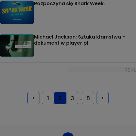
Rozpoczyna się Shark Week.
Michael Jackson: Sztuka kłamstwa -
dokument w player.pl
1
2
3
8
...