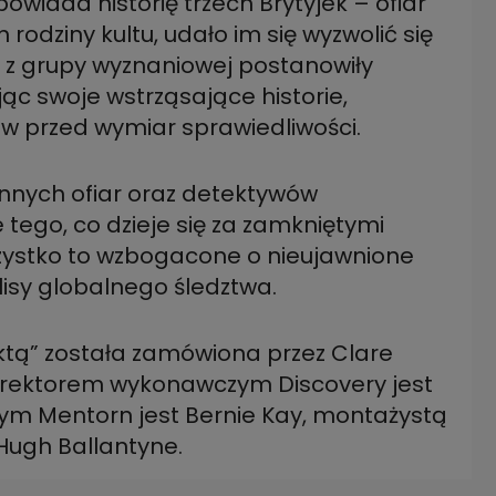
opowiada historię trzech Brytyjek – ofiar
rodziny kultu, udało im się wyzwolić się
 z grupy wyznaniowej postanowiły
jąc swoje wstrząsające historie,
w przed wymiar sprawiedliwości.
 innych ofiar oraz detektywów
ego, co dzieje się za zamkniętymi
szystko to wzbogacone o nieujawnione
isy globalnego śledztwa.
ektą” została zamówiona przez Clare
Dyrektorem wykonawczym Discovery jest
 Mentorn jest Bernie Kay, montażystą
u Hugh Ballantyne.