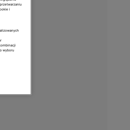
 przetwarzaniu
ookie i
nalizowanych
r
kombinacji
do wyboru