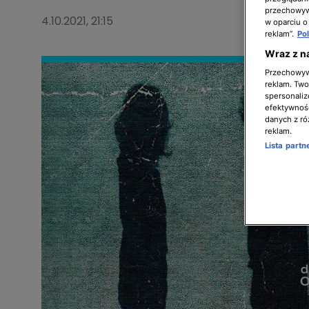
przechowywa
4.10.2021, 21:15
w oparciu o
reklam”.
Po
Wraz z n
Przechowywa
reklam. Twor
spersonaliz
efektywnośc
danych z ró
reklam.
Lista part