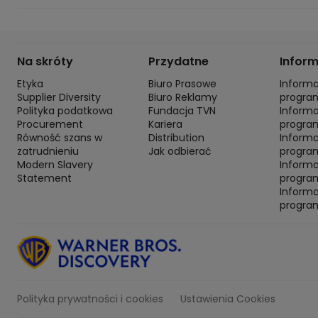
Na skróty
Przydatne
Infor
Etyka
Biuro Prasowe
Inform
Supplier Diversity
Biuro Reklamy
progra
Polityka podatkowa
Fundacja TVN
Inform
Procurement
Kariera
progra
Równość szans w
Distribution
Inform
zatrudnieniu
Jak odbierać
program
Modern Slavery
Inform
Statement
progra
Inform
progra
Polityka prywatności i cookies
Ustawienia Cookies