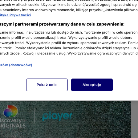
nych w plikach cookie. Użytkownik może udzielić/wycofać zgodę i sprzeciwić się
 uzasadniony interes w dowolnym momencie, klikając przycisk „Ustawienia plików c
lityka Prywatności
aszymi partnerami przetwarzamy dane w celu zapewnienia:
nie informacji na urządzeniu lub dostęp do nich. Tworzenie profili w celu sperso
zenie profili w celu personalizacji treści. Wykorzystywanie profili w celu doboru
owanych treści. Wykorzystanie profili do wyboru spersonalizowanych reklam. Pomia
i treści. Pomiar efektywności reklam. Rozumienie odbiorców dzięki statystyce lub 
żnych źródeł. Rozwój i ulepszanie usług. Wykorzystywanie ograniczonych danych 
nerów (dostawców)
Pokaż cele
Akceptuję