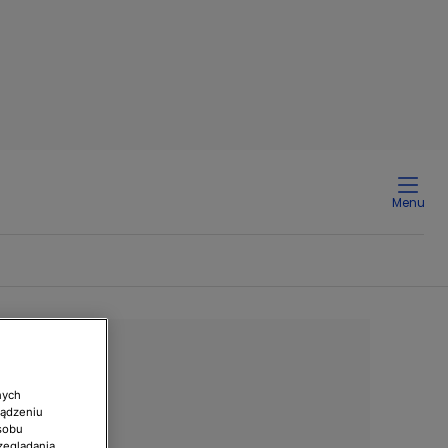
Menu
nych
ządzeniu
sobu
zeglądania