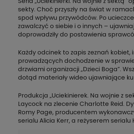
Seria „Uciekinierki. Na wojnie z sektą” 
sekty. Choć przyszły na świat w ramach 
spod wpływu przywódców. Po ucieczce
zawalczyć o siebie i o innych – ujawnia
doprowadziły do postawienia sprawcó
Każdy odcinek to zapis zeznań kobiet,
prowadzących dochodzenie w sprawie t
drzwiami organizacji „Dzieci Boga”. W
dotąd materiały wideo ujawniające kul
Produkcja „Uciekinierek. Na wojnie z s
Laycock na zlecenie Charlotte Reid. 
Romy Page, producentem wykonawczym
serialu Alicia Kerr, a reżyserem serial