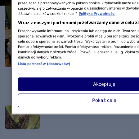
przeglądania przechowywanych w plikach cookie. Użytkownik może udzi
sprzeciwić się przetwarzaniu w oparciu o uzasadniony interes w dowoln
„Ustawienia plików cookie i reklam”.
Polityka Prywatności
Wraz z naszymi partnerami przetwarzamy dane w celu z
Przechowywanie informacji na urządzeniu lub dostęp do nich. Tworzenie 
spersonalizowanych reklam. Tworzenie profili w celu personalizacji treśc
celu doboru spersonalizowanych treści. Wykorzystanie profili do wybor
Pomiar efektywności treści. Pomiar efektywności reklam. Rozumienie odb
kombinacji danych z różnych źródeł. Rozwój i ulepszanie usług. Wykorz
danych do wyboru reklam.
Lista partnerów (dostawców)
Gwiazdy świętują 40. urodziny
Akceptuję
Discovery Channel. Sprawdź, kto
złożył kanałowi życzenia
Pokaż cele
Dzień Ziemi w Discovery Channel!