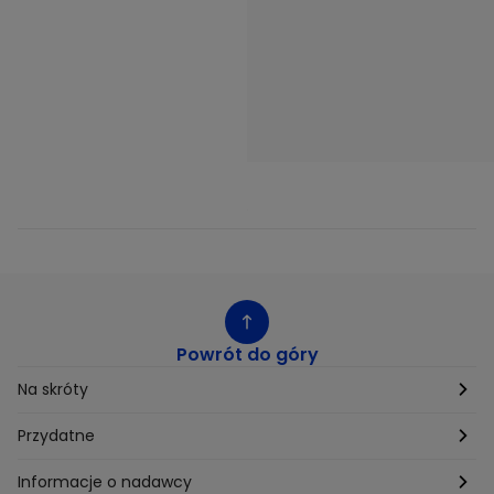
Powrót do góry
Na skróty
Etyka
Przydatne
Supplier Diversity
Biuro Prasowe
Informacje o nadawcy