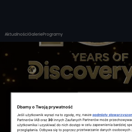
Aktualności
Galerie
Programy
Teraz w TV
Dziś
9 sierpnia
16:00
-
18:00
ŻYWO
zez Afrykę (odc.
Gorączka złota: na kłopoty
Freddy Dodge (odc. 8, s. 5)
Dbamy o Twoją prywatność
Jeśli użytkownik wyrazi na to zgodę, my, nasze
podmioty stowarzyszo
Partnerów IAB oraz
30
innych Zaufanych Partnerów może przechowywać
użytkownika i uzyskiwać do nich dostęp w celu zapewnienia bardziej 
przeglądania. Odbywa się to poprzez przetwarzanie danych osobowych