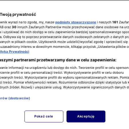
Twoją prywatność
Gorączka złota - Sezon 14
ownik wyrazi na to zgodę, my, nasze
podmioty stowarzyszone
i naszych
161
Zaufa
IAB oraz
30
innych Zaufanych Partnerów może przechowywać dane osobowe na ur
 i uzyskiwać do nich dostęp w celu zapewnienia bardziej spersonalizowanego spo
a. Odbywa się to poprzez przetwarzanie danych osobowych zebranych z danych pr
nych w plikach cookie. Użytkownik może udzielić/wycofać zgodę i sprzeciwić się
 uzasadniony interes w dowolnym momencie, klikając przycisk „Ustawienia plików c
lityka Prywatności
aszymi partnerami przetwarzamy dane w celu zapewnienia:
nie informacji na urządzeniu lub dostęp do nich. Tworzenie profili w celu sperso
zenie profili w celu personalizacji treści. Wykorzystywanie profili w celu doboru
owanych treści. Wykorzystanie profili do wyboru spersonalizowanych reklam. Pomia
i treści. Pomiar efektywności reklam. Rozumienie odbiorców dzięki statystyce lub 
żnych źródeł. Rozwój i ulepszanie usług. Wykorzystywanie ograniczonych danych 
nerów (dostawców)
Gorączka złota: Na kłopoty Freddy
Dodge - Sezon 2
Pokaż cele
Akceptuję