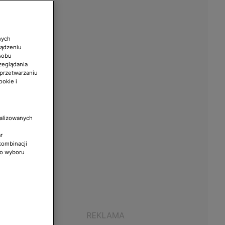
nych
ządzeniu
sobu
zeglądania
 przetwarzaniu
ookie i
nalizowanych
r
kombinacji
do wyboru