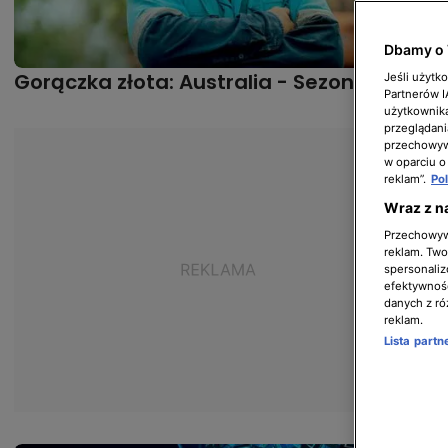
Dbamy o 
Gorączka złota: Australia - Sezon 4
Jeśli użytk
Partnerów 
użytkownika
przeglądani
przechowywa
w oparciu o
reklam”.
Po
Wraz z n
Przechowywa
reklam. Twor
spersonaliz
efektywnośc
danych z ró
reklam.
Lista part