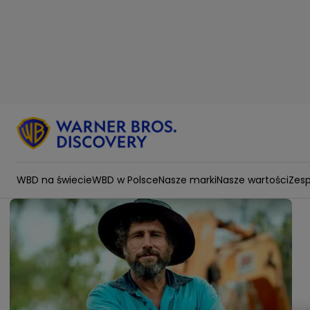
WBD na świecie
WBD w Polsce
Nasze marki
Nasze wartości
Zesp