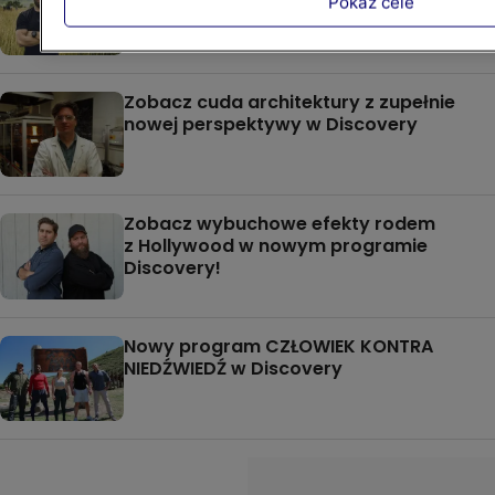
kierunek Afryka!
Pokaż cele
Zobacz cuda architektury z zupełnie
nowej perspektywy w Discovery
Zobacz wybuchowe efekty rodem
z Hollywood w nowym programie
Discovery!
Nowy program CZŁOWIEK KONTRA
NIEDŹWIEDŹ w Discovery