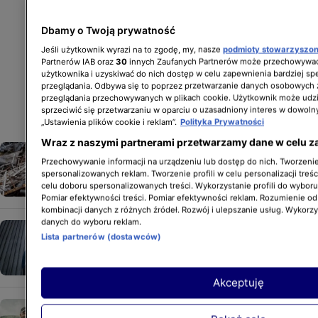
Dbamy o Twoją prywatność
Jeśli użytkownik wyrazi na to zgodę, my, nasze
podmioty stowarzyszo
Partnerów IAB oraz
30
innych Zaufanych Partnerów może przechowywać
użytkownika i uzyskiwać do nich dostęp w celu zapewnienia bardziej 
przeglądania. Odbywa się to poprzez przetwarzanie danych osobowych
przeglądania przechowywanych w plikach cookie. Użytkownik może udzi
sprzeciwić się przetwarzaniu w oparciu o uzasadniony interes w dowoln
„Ustawienia plików cookie i reklam”.
Polityka Prywatności
Wraz z naszymi partnerami przetwarzamy dane w celu z
Złomowisko PL 10
Przechowywanie informacji na urządzeniu lub dostęp do nich. Tworzenie 
spersonalizowanych reklam. Tworzenie profili w celu personalizacji treśc
celu doboru spersonalizowanych treści. Wykorzystanie profili do wybor
Pomiar efektywności treści. Pomiar efektywności reklam. Rozumienie odb
kombinacji danych z różnych źródeł. Rozwój i ulepszanie usług. Wykorz
danych do wyboru reklam.
Rafał i Grzegorz Collins powracają!
Lista partnerów (dostawców)
Akceptuję
Nowa przygoda Dawida Andresa -