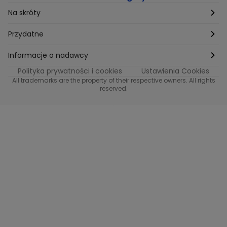
Na skróty
Etyka
Przydatne
Supplier Diversity
Biuro Prasowe
Informacje o nadawcy
Polityka prywatności i cookies
Ustawienia Cookies
Polityka podatkowa
Biuro Reklamy
Informacje o nadawcy programu METRO
All trademarks are the property of their respective owners. All rights
reserved.
Procurement
Fundacja TVN
Informacje o nadawcy programu iTvn
Równość szans w zatrudnieniu
Kariera
Informacje o nadawcy programu iTvn Extra
Modern Slavery Statement
Distribution
Informacje o nadawcy programu iTvn West
Jak odbierać
Informacje o nadawcy programu HGTV