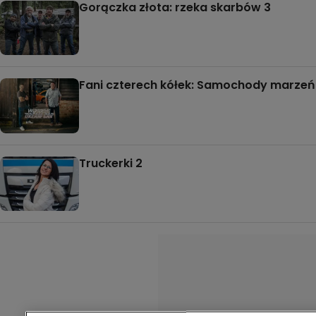
Gorączka złota: rzeka skarbów 3
Fani czterech kółek: Samochody marzeń
Truckerki 2