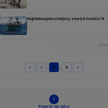
Najniebezpieczniejszy zawód świata 14
1
6
9
...
...
Powrót do góry