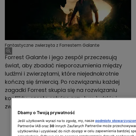
Fantastyczne zwierzęta z Forrestem Galante
Forrest Galante i jego zespół przeczesują
świat, aby zbadać nieporozumienia między
ludźmi i zwierzętami, które niejednokrotnie
kończą się śmiercią. Po rozwiązaniu każdej
zagadki Forrest skupia się na rozwiązaniu
konfliktu, często ratując przy tym ludzkie i
zwierzęce życie.
Dbamy o Twoją prywatność
Jeśli użytkownik wyrazi na to zgodę, my, nasze
podmioty stowarzyszo
Partnerów IAB oraz
30
innych Zaufanych Partnerów może przechowywać
użytkownika i uzyskiwać do nich dostęp w celu zapewnienia bardziej 