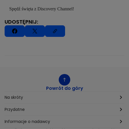
Spędź święta z Discovery Channel!
UDOSTĘPNIJ:
Powrót do góry
Na skróty
Etyka
Przydatne
Supplier Diversity
Biuro Prasowe
Informacje o nadawcy