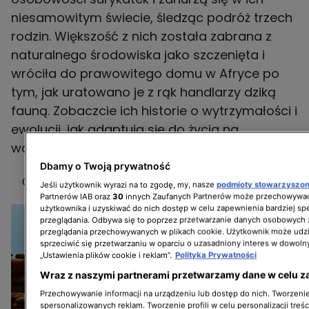
niesamowitym świecie, śledząc podróż trzech
rodzin. Większość z nich została zabrana z
naturalnego środowiska jako szczenięta i
wróciła do prawowitego domu w Afryce po
tym, jak uratowano je z rąk handlarzy dziką
fauną. Zobaczcie ich historie o wytrzymałości i
ewolucji, jak adaptują się do życia na
wolności, w „nowym” środowisku.
Dbamy o Twoją prywatność
GANG SURYKATEK SOBOTY 07:00, OD 04.12
Jeśli użytkownik wyrazi na to zgodę, my, nasze
podmioty stowarzyszo
Partnerów IAB oraz
30
innych Zaufanych Partnerów może przechowywać
użytkownika i uzyskiwać do nich dostęp w celu zapewnienia bardziej 
przeglądania. Odbywa się to poprzez przetwarzanie danych osobowych
przeglądania przechowywanych w plikach cookie. Użytkownik może udzi
sprzeciwić się przetwarzaniu w oparciu o uzasadniony interes w dowoln
„Ustawienia plików cookie i reklam”.
Polityka Prywatności
Wraz z naszymi partnerami przetwarzamy dane w celu z
Przechowywanie informacji na urządzeniu lub dostęp do nich. Tworzenie 
spersonalizowanych reklam. Tworzenie profili w celu personalizacji treśc