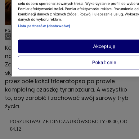
celu doboru spersonalizowanych treści. Wykorzystanie profili do wybor
Pomiar efektywności treści. Pomiar efektywności reklam. Rozumienie odb
kombinacji danych z różnych źródeł. Rozwój i ulepszanie usług. Wykorz
danych do wyboru reklam.
Lista partnerów (dostawców)
Poszukiwacze dinozaurów
Źródło zdjęcia: US KEY ART/ Thunder Distribution
Akceptuję
Kowboje – tropiciele dinozaurów – powracają
na antenę Discovery Channel. Ruszają na
Pokaż cele
Zachód w poszukiwaniu prehistorycznych
skamieniałości – od skarbca kłów mamuta,
przez pole kości triceratopsa po prawie
kompletną czaszkę tyranozaura. A wszystko
to, aby zarobić i zachować swój surowy tryb
życia.
POSZUKIWACZE DINOZAURÓWSOBOTY 08:00, OD
04.12