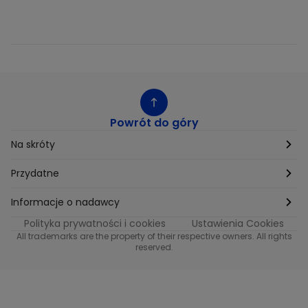
Powrót do góry
Na skróty
Etyka
Przydatne
Supplier Diversity
Biuro Prasowe
Informacje o nadawcy
Polityka prywatności i cookies
Ustawienia Cookies
Polityka podatkowa
Biuro Reklamy
Informacje o nadawcy programu METRO
All trademarks are the property of their respective owners. All rights
reserved.
Procurement
Fundacja TVN
Informacje o nadawcy programu iTvn
Równość szans w zatrudnieniu
Kariera
Informacje o nadawcy programu iTvn Extra