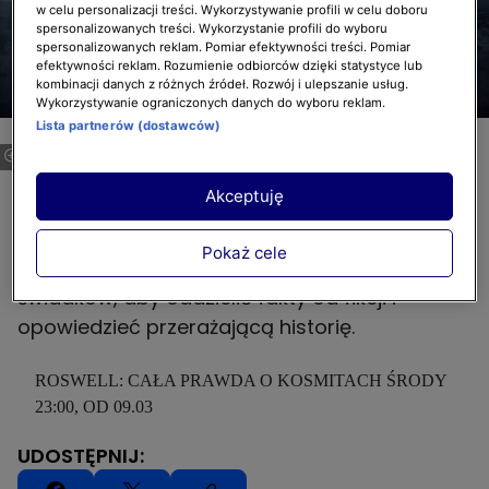
w celu personalizacji treści. Wykorzystywanie profili w celu doboru
spersonalizowanych treści. Wykorzystanie profili do wyboru
spersonalizowanych reklam. Pomiar efektywności treści. Pomiar
efektywności reklam. Rozumienie odbiorców dzięki statystyce lub
kombinacji danych z różnych źródeł. Rozwój i ulepszanie usług.
Wykorzystywanie ograniczonych danych do wyboru reklam.
Lista partnerów (dostawców)
Roswell: cała prawda o kosmitach
Czy kosmici naprawdę wylądowali w pobliżu
Akceptuję
Roswell w Nowym Meksyku w 1947 roku? Po
raz pierwszy zaawansowana sztuczna
Pokaż cele
inteligencja analizuje zeznania naocznych
świadków, aby oddzielić fakty od fikcji i
opowiedzieć przerażającą historię.
ROSWELL: CAŁA PRAWDA O KOSMITACH ŚRODY
23:00, OD 09.03
UDOSTĘPNIJ: