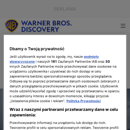
PROGRAMY
Dbamy o Twoją prywatność
Poznaj prawdę o kosmitach w nowym
Jeśli użytkownik wyrazi na to zgodę, my, nasze
podmioty
programie "Roswell: cała prawda
stowarzyszone
i naszych
161
Zaufanych Partnerów IAB oraz
30
innych Zaufanych Partnerów może przechowywać dane osobowe na
o kosmitach"
urządzeniu użytkownika i uzyskiwać do nich dostęp w celu
zapewnienia bardziej spersonalizowanego sposobu przeglądania.
1.03.2022, 12:23
Odbywa się to poprzez przetwarzanie danych osobowych zebranych z
danych przeglądania przechowywanych w plikach cookie. Użytkownik
może udzielić/wycofać zgodę i sprzeciwić się przetwarzaniu w oparciu
o uzasadniony interes w dowolnym momencie, klikając przycisk
„Ustawienia plików cookie i reklam”.
Polityka Prywatności
Wraz z naszymi partnerami przetwarzamy dane w celu
zapewnienia:
Przechowywanie informacji na urządzeniu lub dostęp do nich.
Tworzenie profili w celu spersonalizowanych reklam. Tworzenie profili