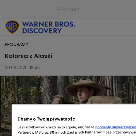
PROGRAMY
Kolonia z Alaski
30.09.2020, 13:45
Dbamy o Twoją prywatność
Jeśli użytkownik wyrazi na to zgodę, my, nasze
podmioty stowarzyszo
Partnerów IAB oraz
30
innych Zaufanych Partnerów może przechowywać