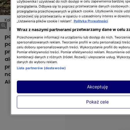
użytkownika i uzyskiwać do nich dostęp w celu zapewnienia bardziej 
przeglądania. Odbywa się to poprzez przetwarzanie danych osobowych
przeglądania przechowywanych w plikach cookie. Użytkownik może udzi
sprzeciwić się przetwarzaniu w oparciu o uzasadniony interes w dowoln
Kolonia z Alaski
„Ustawienia plików cookie i reklam”.
Polityka Prywatności
Porzucili swój dotychczasowy tryb życia i
Wraz z naszymi partnerami przetwarzamy dane w celu z
postanowili założyć własną społeczność
Przechowywanie informacji na urządzeniu lub dostęp do nich. Tworzenie 
spersonalizowanych reklam. Tworzenie profili w celu personalizacji treśc
pośrodku dziczy. 7 śmiałków ma 100 dni, by
celu doboru spersonalizowanych treści. Wykorzystanie profili do wybor
przygotować się na nadejście srogiej
Pomiar efektywności treści. Pomiar efektywności reklam. Rozumienie odb
kombinacji danych z różnych źródeł. Rozwój i ulepszanie usług. Wykorz
alaskańskiej zimy. Czy uda im się
danych do wyboru reklam.
przystosować do trudnych warunków życia
Lista partnerów (dostawców)
na pustkowiu? NOWY PROGRAM "Kolonia z
Alaski" w niedziele o 13:00 w Discovery.
Akceptuję
Pokaż cele