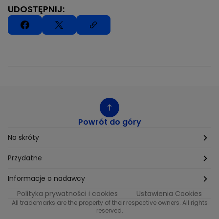
UDOSTĘPNIJ:
Powrót do góry
Na skróty
Etyka
Przydatne
Supplier Diversity
Biuro Prasowe
Informacje o nadawcy
Polityka prywatności i cookies
Ustawienia Cookies
Polityka podatkowa
Biuro Reklamy
Informacje o nadawcy programu METRO
All trademarks are the property of their respective owners. All rights
reserved.
Procurement
Fundacja TVN
Informacje o nadawcy programu iTvn