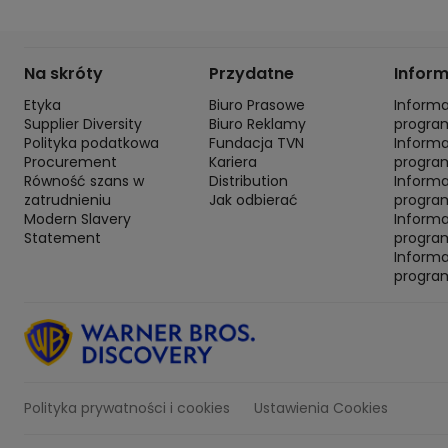
Na skróty
Przydatne
Infor
Etyka
Biuro Prasowe
Inform
Supplier Diversity
Biuro Reklamy
progra
Polityka podatkowa
Fundacja TVN
Inform
Procurement
Kariera
progra
Równość szans w
Distribution
Inform
zatrudnieniu
Jak odbierać
program
Modern Slavery
Inform
Statement
progra
Inform
progra
Polityka prywatności i cookies
Ustawienia Cookies