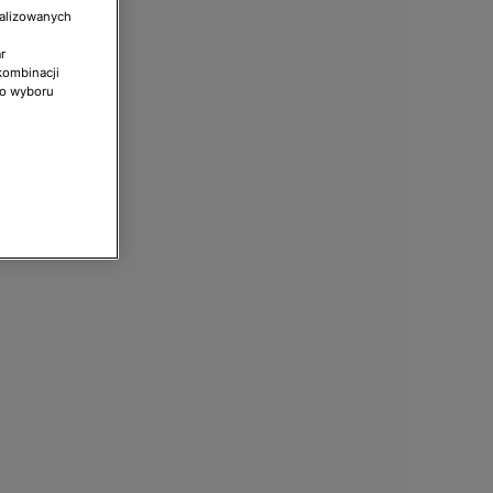
nalizowanych
r
kombinacji
do wyboru