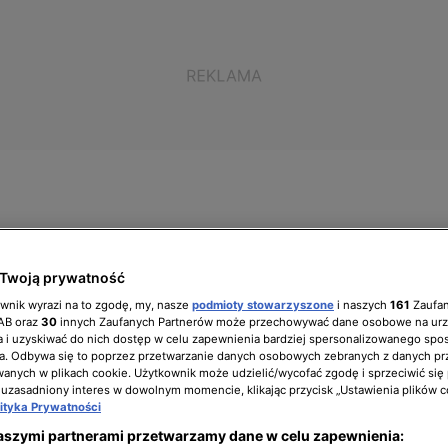
ół zarządzający
Biuro prasowe
Kariera
Twoją prywatność
ownik wyrazi na to zgodę, my, nasze
podmioty stowarzyszone
i naszych
161
Zaufa
IAB oraz
30
innych Zaufanych Partnerów może przechowywać dane osobowe na ur
 i uzyskiwać do nich dostęp w celu zapewnienia bardziej spersonalizowanego spo
a. Odbywa się to poprzez przetwarzanie danych osobowych zebranych z danych pr
arbów
nych w plikach cookie. Użytkownik może udzielić/wycofać zgodę i sprzeciwić się
 uzasadniony interes w dowolnym momencie, klikając przycisk „Ustawienia plików c
lityka Prywatności
aszymi partnerami przetwarzamy dane w celu zapewnienia: