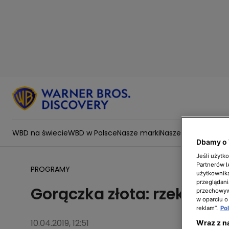
WBD na świecie
WBD w Polsce
Nasze marki
Nasze wartości
Zesp
Dbamy o 
Jeśli użytk
Partnerów 
PROGRAMY
użytkownika
przeglądani
Gorączka złota: rzeka sk
przechowywa
w oparciu o
reklam”.
Po
10.04.2019, 12:51
Wraz z n