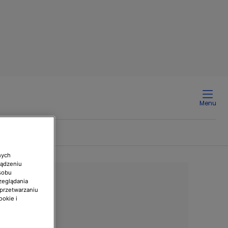
Menu
nych
ządzeniu
sobu
zeglądania
 przetwarzaniu
ookie i