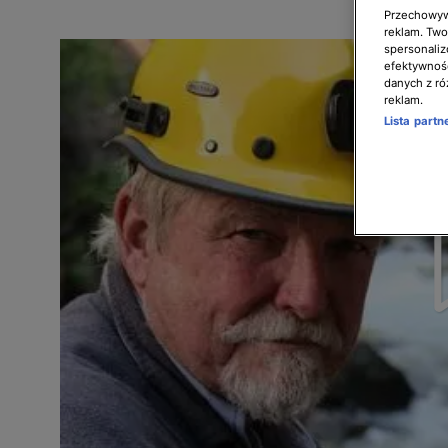
Przechowywa
reklam. Twor
spersonaliz
efektywnośc
danych z ró
reklam.
Lista part