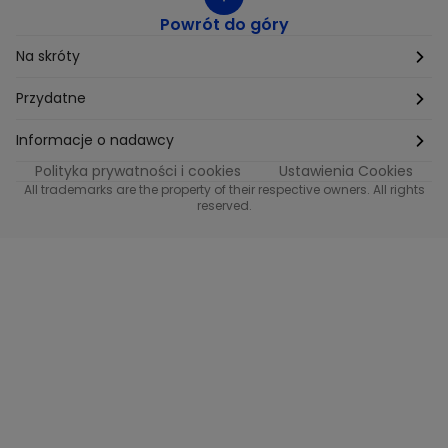
Powrót do góry
Na skróty
Etyka
Przydatne
Supplier Diversity
Biuro Prasowe
Informacje o nadawcy
Polityka prywatności i cookies
Ustawienia Cookies
Polityka podatkowa
Biuro Reklamy
Informacje o nadawcy programu METRO
All trademarks are the property of their respective owners. All rights
reserved.
Procurement
Fundacja TVN
Informacje o nadawcy programu iTvn
Równość szans w zatrudnieniu
Kariera
Informacje o nadawcy programu iTvn Extra
Modern Slavery Statement
Distribution
Informacje o nadawcy programu iTvn West
Jak odbierać
Informacje o nadawcy programu HGTV