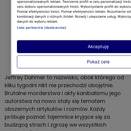
spersonalizowanych reklam. Tworzenie profili w celu personalizacji treśc
celu doboru spersonalizowanych treści. Wykorzystanie profili do wybor
Pomiar efektywności treści. Pomiar efektywności reklam. Rozumienie odb
kombinacji danych z różnych źródeł. Rozwój i ulepszanie usług. Wykorz
danych do wyboru reklam.
Lista partnerów (dostawców)
Akceptuję
Pokaż cele
Jeffrey Dahmer to nazwisko, obok którego od
kilku tygodni nikt nie przechodzi obojętnie.
Brutalne morderstwa i akty kanibalizmu jego
autorstwa na nowo stały się tematem
obszernych artykułów i rozmów. Każdy
próbuje poznać tajemnice kryjące się za
budzącą strach i zgrozę we wszystkich