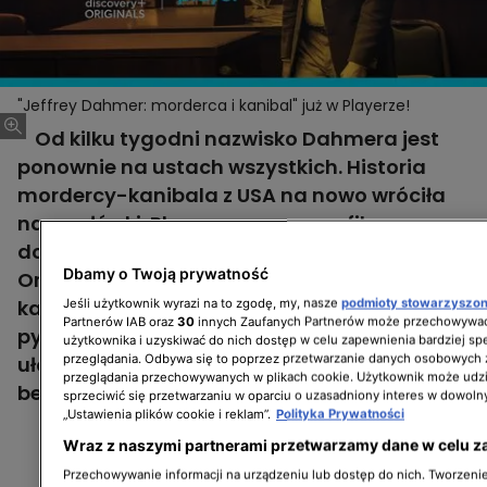
"Jeffrey Dahmer: morderca i kanibal" już w Playerze!
Od kilku tygodni nazwisko Dahmera jest
ponownie na ustach wszystkich. Historia
mordercy-kanibala z USA na nowo wróciła
na nagłówki. Player zaprasza na film
dokumentalny produkcji discovery+
Dbamy o Twoją prywatność
Originals „Jeffrey Dahmer: morderca i
kanibal”, który stara się odpowiedzieć na
Jeśli użytkownik wyrazi na to zgodę, my, nasze
podmioty stowarzyszo
Partnerów IAB oraz
30
innych Zaufanych Partnerów może przechowywać
pytanie: jak pochodzący z dobrej rodziny
użytkownika i uzyskiwać do nich dostęp w celu zapewnienia bardziej 
przeglądania. Odbywa się to poprzez przetwarzanie danych osobowych
ułożony chłopak przeistoczył się w
przeglądania przechowywanych w plikach cookie. Użytkownik może udzi
bezwzględnego mordercę?
sprzeciwić się przetwarzaniu w oparciu o uzasadniony interes w dowoln
„Ustawienia plików cookie i reklam”.
Polityka Prywatności
Wraz z naszymi partnerami przetwarzamy dane w celu z
Przechowywanie informacji na urządzeniu lub dostęp do nich. Tworzenie 