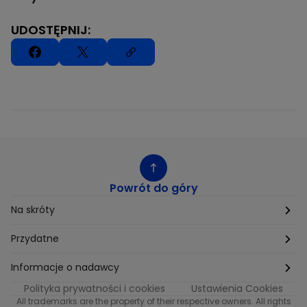
UDOSTĘPNIJ:
Powrót do góry
Na skróty
Etyka
Przydatne
Supplier Diversity
Biuro Prasowe
Informacje o nadawcy
Polityka prywatności i cookies
Ustawienia Cookies
Polityka podatkowa
Biuro Reklamy
Informacje o nadawcy programu METRO
All trademarks are the property of their respective owners. All rights